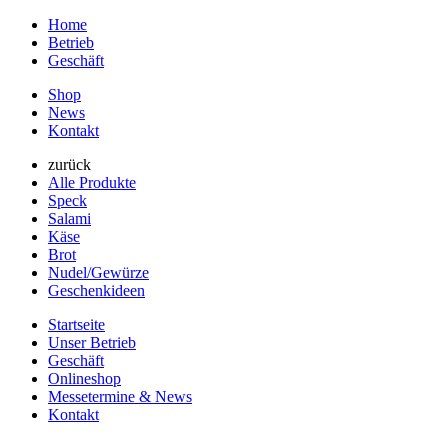
Home
Betrieb
Geschäft
Shop
News
Kontakt
zurück
Alle Produkte
Speck
Salami
Käse
Brot
Nudel/Gewürze
Geschenkideen
Startseite
Unser Betrieb
Geschäft
Onlineshop
Messetermine & News
Kontakt