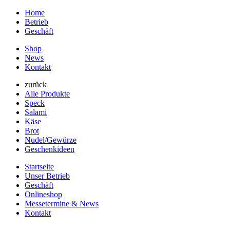
Home
Betrieb
Geschäft
Shop
News
Kontakt
zurück
Alle Produkte
Speck
Salami
Käse
Brot
Nudel/Gewürze
Geschenkideen
Startseite
Unser Betrieb
Geschäft
Onlineshop
Messetermine & News
Kontakt