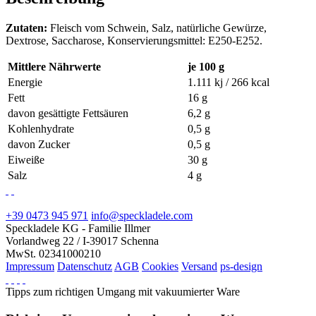
Zutaten:
Fleisch vom Schwein, Salz, natürliche Gewürze,
Dextrose, Saccharose, Konservierungsmittel: E250-E252.
Mittlere Nährwerte
je 100 g
Energie
1.111 kj / 266 kcal
Fett
16 g
davon gesättigte Fettsäuren
6,2 g
Kohlenhydrate
0,5 g
davon Zucker
0,5 g
Eiweiße
30 g
Salz
4 g
+39 0473 945 971
info@speckladele.com
Speckladele KG - Familie Illmer
Vorlandweg 22 / I-39017 Schenna
MwSt. 02341000210
Impressum
Datenschutz
AGB
Cookies
Versand
ps-design
Tipps zum richtigen Umgang mit vakuumierter Ware