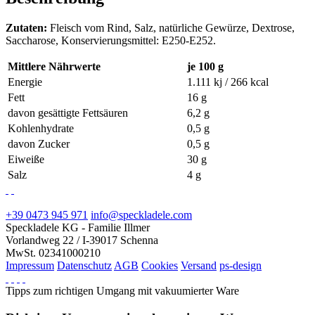
Zutaten:
Fleisch vom Rind, Salz, natürliche Gewürze, Dextrose,
Saccharose, Konservierungsmittel: E250-E252.
Mittlere Nährwerte
je 100 g
Energie
1.111 kj / 266 kcal
Fett
16 g
davon gesättigte Fettsäuren
6,2 g
Kohlenhydrate
0,5 g
davon Zucker
0,5 g
Eiweiße
30 g
Salz
4 g
+39 0473 945 971
info@speckladele.com
Speckladele KG - Familie Illmer
Vorlandweg 22 / I-39017 Schenna
MwSt. 02341000210
Impressum
Datenschutz
AGB
Cookies
Versand
ps-design
Tipps zum richtigen Umgang mit vakuumierter Ware