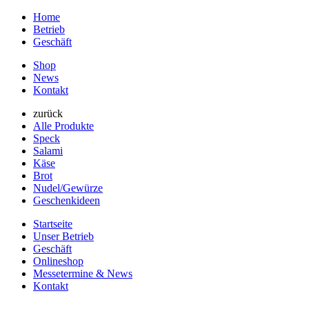
Home
Betrieb
Geschäft
Shop
News
Kontakt
zurück
Alle Produkte
Speck
Salami
Käse
Brot
Nudel/Gewürze
Geschenkideen
Startseite
Unser Betrieb
Geschäft
Onlineshop
Messetermine & News
Kontakt