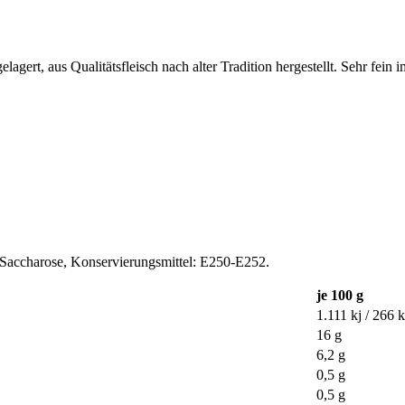
gert, aus Qualitätsfleisch nach alter Tradition hergestellt. Sehr fein
 Saccharose, Konservierungsmittel: E250-E252.
je 100 g
1.111 kj / 266 k
16 g
6,2 g
0,5 g
0,5 g