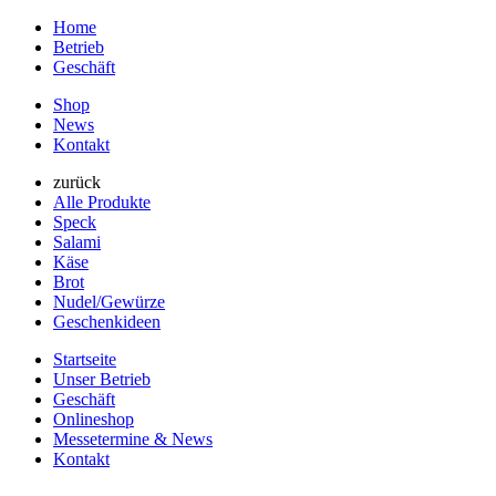
Home
Betrieb
Geschäft
Shop
News
Kontakt
zurück
Alle Produkte
Speck
Salami
Käse
Brot
Nudel/Gewürze
Geschenkideen
Startseite
Unser Betrieb
Geschäft
Onlineshop
Messetermine & News
Kontakt