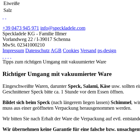
Eiweiße
Salz
+39 0473 945 971
info@speckladele.com
Speckladele KG - Familie Illmer
Vorlandweg 22 / I-39017 Schenna
MwSt. 02341000210
Impressum
Datenschutz
AGB
Cookies
Versand
ps-design
Tipps zum richtigen Umgang mit vakuumierter Ware
Richtiger Umgang mit vakuumierter Ware
Eingeschweißte Waren, darunter
Speck, Salami, Käse
usw. sollten 
Geschnittener Speck bitte ca. 1 Stunde vor dem Essen öffnen.
Bildet sich beim Speck
(nach längerem liegen lassen)
Schimmel
, wi
muss aus einer geöffneten Verpackung herausgenommen werden.
Wir bitten Sie nach Erhalt der Ware die Verpackung auf evtl. entsta
Wir übernehmen keine Garantie für eine falsche bzw. unsachge