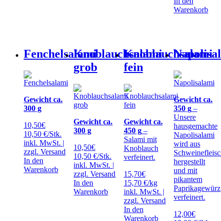
In den
Warenkorb
Fenchelsalami
Knoblauchsalami
Knoblauchsalami
Napolisa
grob
fein
Gewicht ca.
Gewicht ca.
300 g
350 g
–
Unsere
Gewicht ca.
Gewicht ca.
10,50
€
hausgemachte
300 g
450 g
–
10,50 €/Stk.
Napolisalami
Salami mit
inkl. MwSt. |
wird aus
10,50
€
Knoblauch
zzgl.
Versand
Schweinefleis
10,50 €/Stk.
verfeinert.
In den
hergestellt
inkl. MwSt. |
Warenkorb
und mit
zzgl.
Versand
15,70
€
pikantem
In den
15,70 €/kg
Paprikagewürz
Warenkorb
inkl. MwSt. |
verfeinert.
zzgl.
Versand
In den
12,00
€
Warenkorb