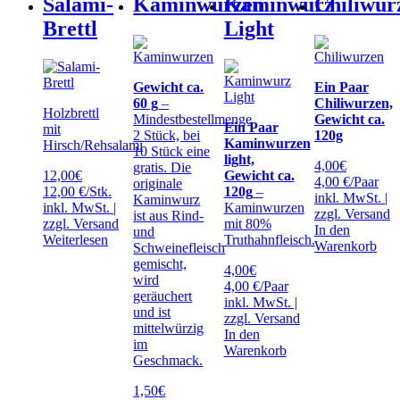
Salami-
Kaminwurzen
Kaminwurz
Chiliwur
Brettl
Light
Gewicht ca.
Ein Paar
60 g
–
Chiliwurzen,
Holzbrettl
Mindestbestellmenge
Gewicht ca.
Ein Paar
mit
2 Stück, bei
120g
Kaminwurzen
Hirsch/Rehsalami
10 Stück eine
light,
4,00
€
gratis. Die
12,00
€
Gewicht ca.
4,00 €/Paar
originale
12,00 €/Stk.
120g
–
inkl. MwSt. |
Kaminwurz
inkl. MwSt. |
Kaminwurzen
zzgl.
Versand
ist aus Rind-
zzgl.
Versand
mit 80%
In den
und
Weiterlesen
Truthahnfleisch.
Warenkorb
Schweinefleisch
gemischt,
4,00
€
wird
4,00 €/Paar
geräuchert
inkl. MwSt. |
und ist
zzgl.
Versand
mittelwürzig
In den
im
Warenkorb
Geschmack.
1,50
€