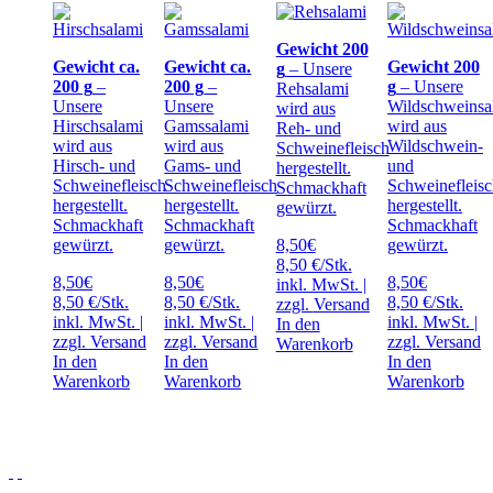
Gewicht 200
Gewicht ca.
Gewicht ca.
Gewicht 200
g
– Unsere
200 g
–
200 g
–
g
– Unsere
Rehsalami
Unsere
Unsere
Wildschweinsa
wird aus
Hirschsalami
Gamssalami
wird aus
Reh- und
wird aus
wird aus
Wildschwein-
Schweinefleisch
Hirsch- und
Gams- und
und
hergestellt.
Schweinefleisch
Schweinefleisch
Schweinefleis
Schmackhaft
hergestellt.
hergestellt.
hergestellt.
gewürzt.
Schmackhaft
Schmackhaft
Schmackhaft
gewürzt.
gewürzt.
8,50
€
gewürzt.
8,50 €/Stk.
8,50
€
8,50
€
8,50
€
inkl. MwSt. |
8,50 €/Stk.
8,50 €/Stk.
8,50 €/Stk.
zzgl.
Versand
inkl. MwSt. |
inkl. MwSt. |
inkl. MwSt. |
In den
zzgl.
Versand
zzgl.
Versand
zzgl.
Versand
Warenkorb
In den
In den
In den
Warenkorb
Warenkorb
Warenkorb