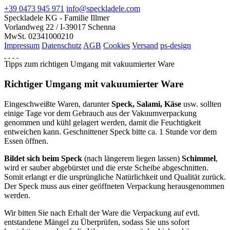
+39 0473 945 971
info@speckladele.com
Speckladele KG - Familie Illmer
Vorlandweg 22 / I-39017 Schenna
MwSt. 02341000210
Impressum
Datenschutz
AGB
Cookies
Versand
ps-design
Tipps zum richtigen Umgang mit vakuumierter Ware
Richtiger Umgang mit vakuumierter Ware
Eingeschweißte Waren, darunter
Speck, Salami, Käse
usw. sollten
einige Tage vor dem Gebrauch aus der Vakuumverpackung
genommen und kühl gelagert werden, damit die Feuchtigkeit
entweichen kann. Geschnittener Speck bitte ca. 1 Stunde vor dem
Essen öffnen.
Bildet sich beim Speck
(nach längerem liegen lassen)
Schimmel
,
wird er sauber abgebürstet und die erste Scheibe abgeschnitten.
Somit erlangt er die ursprüngliche Natürlichkeit und Qualität zurück.
Der Speck muss aus einer geöffneten Verpackung herausgenommen
werden.
Wir bitten Sie nach Erhalt der Ware die Verpackung auf evtl.
entstandene Mängel zu Überprüfen, sodass Sie uns sofort