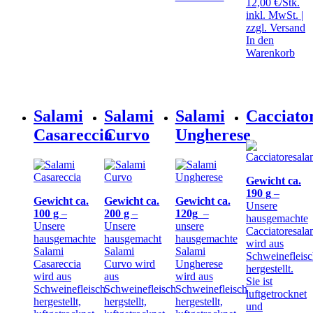
12,00 €/Stk.
inkl. MwSt. |
zzgl.
Versand
In den
Warenkorb
Salami
Salami
Salami
Cacciato
Casareccia
Curvo
Ungherese
Gewicht ca.
190 g
–
Gewicht ca.
Gewicht ca.
Gewicht ca.
Unsere
100 g
–
200 g
–
120g
–
hausgemachte
Unsere
Unsere
unsere
Cacciatoresala
hausgemachte
hausgemacht
hausgemachte
wird aus
Salami
Salami
Salami
Schweinefleis
Casareccia
Curvo wird
Ungherese
hergestellt.
wird aus
aus
wird aus
Sie ist
Schweinefleisch
Schweinefleisch
Schweinefleisch
luftgetrocknet
hergestellt,
hergstellt,
hergestellt,
und