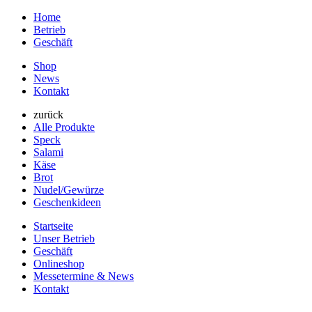
Home
Betrieb
Geschäft
Shop
News
Kontakt
zurück
Alle Produkte
Speck
Salami
Käse
Brot
Nudel/Gewürze
Geschenkideen
Startseite
Unser Betrieb
Geschäft
Onlineshop
Messetermine & News
Kontakt