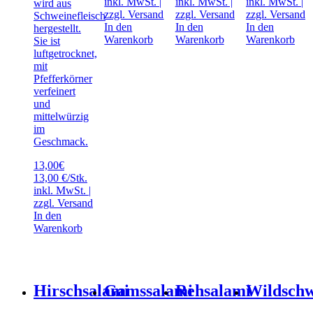
inkl. MwSt. |
inkl. MwSt. |
inkl. MwSt. |
wird aus
zzgl.
Versand
zzgl.
Versand
zzgl.
Versand
Schweinefleisch
In den
In den
In den
hergestellt.
Warenkorb
Warenkorb
Warenkorb
Sie ist
luftgetrocknet,
mit
Pfefferkörner
verfeinert
und
mittelwürzig
im
Geschmack.
13,00
€
13,00 €/Stk.
inkl. MwSt. |
zzgl.
Versand
In den
Warenkorb
Hirschsalami
Gamssalami
Rehsalami
Wildschw