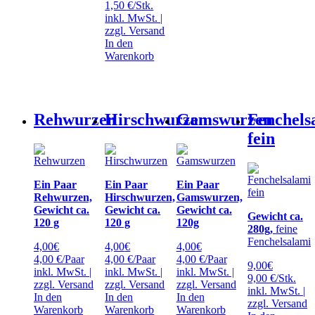
1,50 €/Stk.
inkl. MwSt. |
zzgl.
Versand
In den
Warenkorb
Rehwurzen
Hirschwurzen
Gamswurzen
Fenchels
fein
Ein Paar
Ein Paar
Ein Paar
Rehwurzen,
Hirschwurzen,
Gamswurzen,
Gewicht ca.
Gewicht ca.
Gewicht ca.
Gewicht ca.
120 g
120 g
120g
280g,
feine
Fenchelsalami
4,00
€
4,00
€
4,00
€
4,00 €/Paar
4,00 €/Paar
4,00 €/Paar
9,00
€
inkl. MwSt. |
inkl. MwSt. |
inkl. MwSt. |
9,00 €/Stk.
zzgl.
Versand
zzgl.
Versand
zzgl.
Versand
inkl. MwSt. |
In den
In den
In den
zzgl.
Versand
Warenkorb
Warenkorb
Warenkorb