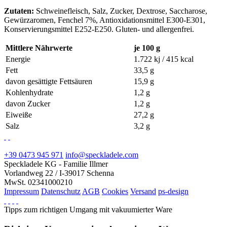
Zutaten:
Schweinefleisch, Salz, Zucker, Dextrose, Saccharose,
Gewürzaromen, Fenchel 7%, Antioxidationsmittel E300-E301,
Konservierungsmittel E252-E250. Gluten- und allergenfrei.
Mittlere Nährwerte
je 100 g
Energie
1.722 kj / 415 kcal
Fett
33,5 g
davon gesättigte Fettsäuren
15,9 g
Kohlenhydrate
1,2 g
davon Zucker
1,2 g
Eiweiße
27,2 g
Salz
3,2 g
+39 0473 945 971
info@speckladele.com
Speckladele KG - Familie Illmer
Vorlandweg 22 / I-39017 Schenna
MwSt. 02341000210
Impressum
Datenschutz
AGB
Cookies
Versand
ps-design
Tipps zum richtigen Umgang mit vakuumierter Ware