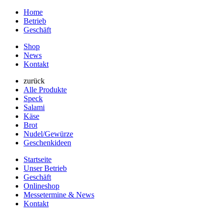
Home
Betrieb
Geschäft
Shop
News
Kontakt
zurück
Alle Produkte
Speck
Salami
Käse
Brot
Nudel/Gewürze
Geschenkideen
Startseite
Unser Betrieb
Geschäft
Onlineshop
Messetermine & News
Kontakt