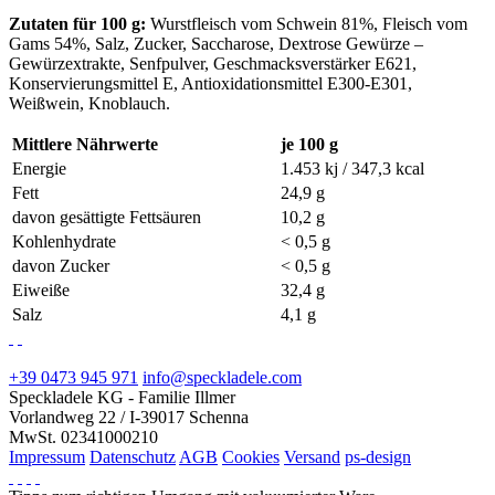
Zutaten für 100 g:
Wurstfleisch vom Schwein 81%, Fleisch vom
Gams 54%, Salz, Zucker, Saccharose, Dextrose Gewürze –
Gewürzextrakte, Senfpulver, Geschmacksverstärker E621,
Konservierungsmittel E, Antioxidationsmittel E300-E301,
Weißwein, Knoblauch.
Mittlere Nährwerte
je 100 g
Energie
1.453 kj / 347,3 kcal
Fett
24,9 g
davon gesättigte Fettsäuren
10,2 g
Kohlenhydrate
< 0,5 g
davon Zucker
< 0,5 g
Eiweiße
32,4 g
Salz
4,1 g
+39 0473 945 971
info@speckladele.com
Speckladele KG - Familie Illmer
Vorlandweg 22 / I-39017 Schenna
MwSt. 02341000210
Impressum
Datenschutz
AGB
Cookies
Versand
ps-design