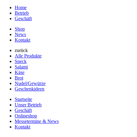
Home
Betrieb
Geschäft
Shop
News
Kontakt
zurück
Alle Produkte
Speck
Salami
Käse
Brot
Nudel/Gewürze
Geschenkideen
Startseite
Unser Betrieb
Geschäft
Onlineshop
Messetermine & News
Kontakt