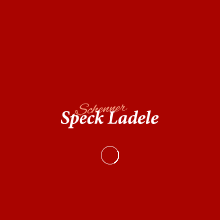
Categoria:
Speck
Ingredienti
: Carne di maiale, sale, spezie naturali,
destrosio, saccarosio, conservante: E250-E252.
Valori nutrizionali medi
per 100 g
Energia
1.111 kj / 266 kcal
Grassi
16 g
di cui acidi grassi saturi
6,2 g
Carboidrati
0,5 g
di cui zuccheri
0,5 g
Proteine
30 g
Sale
4 g