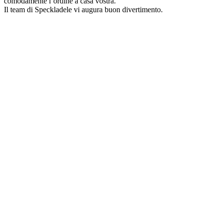
comodamente l’ordine a casa vostra.
Il team di Speckladele vi augura buon divertimento.