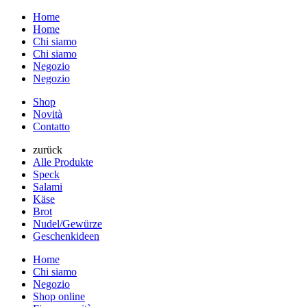
Home
Home
Chi siamo
Chi siamo
Negozio
Negozio
Shop
Novità
Contatto
zurück
Alle Produkte
Speck
Salami
Käse
Brot
Nudel/Gewürze
Geschenkideen
Home
Chi siamo
Negozio
Shop online