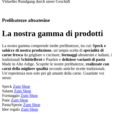
Virtueller Rundgang durch unser Geschäft
Prelibatezze altoatesine
La nostra gamma di prodotti
La nostra gamma comprende molte prelibatezze, tra cui:
Speck e
salsicce di nostra produzione
, un’ampia scelta di
specialità di
carne fresca
da grigliare o cucinare,
formaggi
altoatesini e italiani, i
tradizionali
Schüttelbrot
e Paarlen e
deliziose varianti di pasta
Made in Alto Adige. Scoprite le nostre prelibatezze,
realizzate con
carni della migliore qualità
secondo antiche ricette tradizionali.
Un’esperienza non solo per gli amanti della carne. Guardate voi
stessi:
Speck
Zum Shop
Salami
Zum Shop
Formaggio
Zum Shop
Pane
Zum Shop
Pasta/Spezie
Zum Shop
Idee regalo
Zum Shop