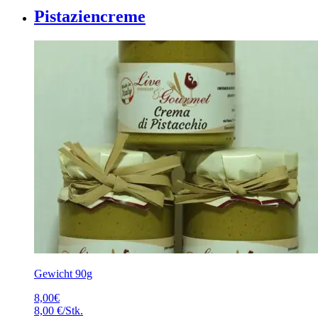
Pistaziencreme
Gewicht 90g
8,00
€
8,00 €/Stk.