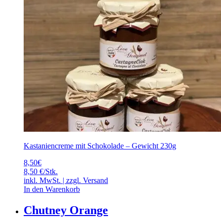
Kastaniencreme mit Schokolade – Gewicht 230g
8,50
€
8,50 €/Stk.
inkl. MwSt. | zzgl.
Versand
In den Warenkorb
Chutney Orange