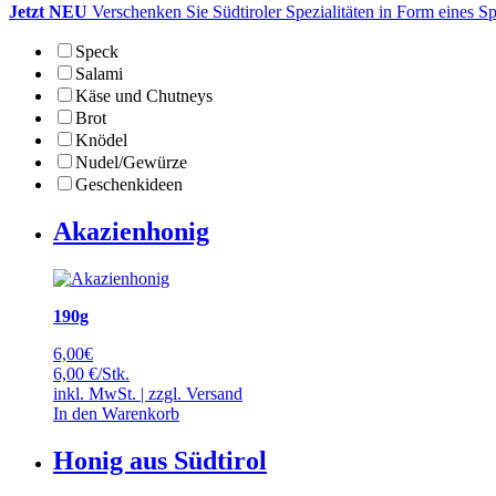
Jetzt NEU
Verschenken Sie Südtiroler Spezialitäten in Form eines S
Speck
Salami
Käse und Chutneys
Brot
Knödel
Nudel/Gewürze
Geschenkideen
Akazienhonig
190g
6,00
€
6,00 €/Stk.
inkl. MwSt. | zzgl.
Versand
In den Warenkorb
Honig aus Südtirol