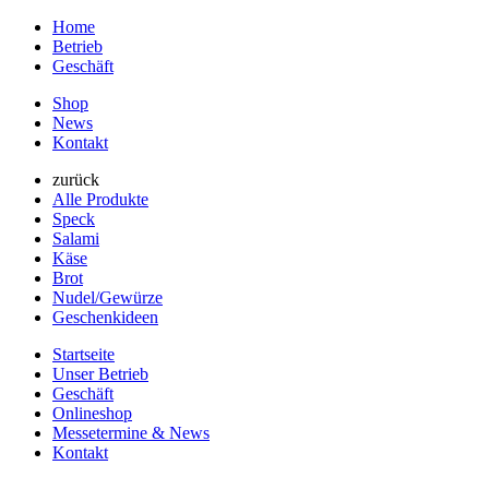
Home
Betrieb
Geschäft
Shop
News
Kontakt
zurück
Alle Produkte
Speck
Salami
Käse
Brot
Nudel/Gewürze
Geschenkideen
Startseite
Unser Betrieb
Geschäft
Onlineshop
Messetermine & News
Kontakt