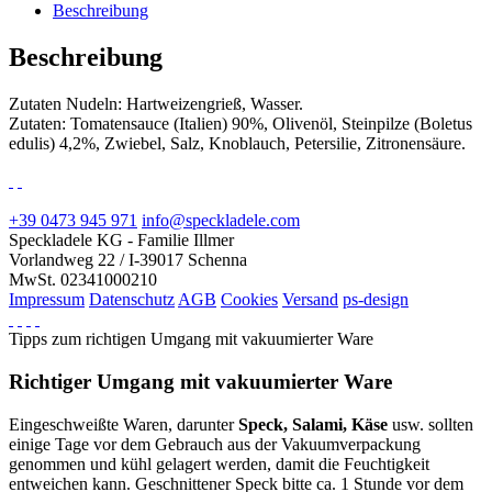
Beschreibung
Beschreibung
Zutaten Nudeln: Hartweizengrieß, Wasser.
Zutaten: Tomatensauce (Italien) 90%, Olivenöl, Steinpilze (Boletus
edulis) 4,2%, Zwiebel, Salz, Knoblauch, Petersilie, Zitronensäure.
+39 0473 945 971
info@speckladele.com
Speckladele KG - Familie Illmer
Vorlandweg 22 / I-39017 Schenna
MwSt. 02341000210
Impressum
Datenschutz
AGB
Cookies
Versand
ps-design
Tipps zum richtigen Umgang mit vakuumierter Ware
Richtiger Umgang mit vakuumierter Ware
Eingeschweißte Waren, darunter
Speck, Salami, Käse
usw. sollten
einige Tage vor dem Gebrauch aus der Vakuumverpackung
genommen und kühl gelagert werden, damit die Feuchtigkeit
entweichen kann. Geschnittener Speck bitte ca. 1 Stunde vor dem