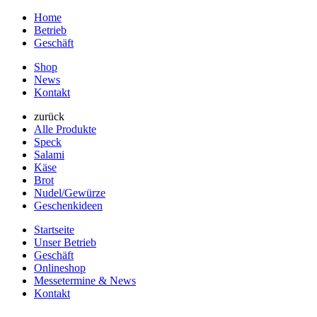
Home
Betrieb
Geschäft
Shop
News
Kontakt
zurück
Alle Produkte
Speck
Salami
Käse
Brot
Nudel/Gewürze
Geschenkideen
Startseite
Unser Betrieb
Geschäft
Onlineshop
Messetermine & News
Kontakt