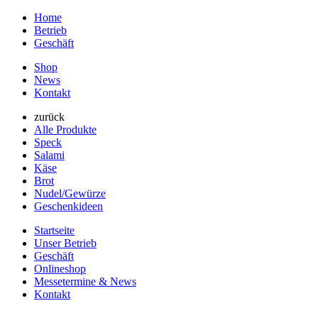
Home
Betrieb
Geschäft
Shop
News
Kontakt
zurück
Alle Produkte
Speck
Salami
Käse
Brot
Nudel/Gewürze
Geschenkideen
Startseite
Unser Betrieb
Geschäft
Onlineshop
Messetermine & News
Kontakt