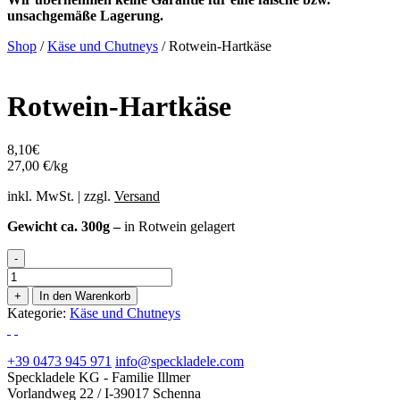
unsachgemäße Lagerung.
Shop
/
Käse und Chutneys
/ Rotwein-Hartkäse
Rotwein-Hartkäse
8,10
€
27,00 €/kg
inkl. MwSt. | zzgl.
Versand
Gewicht ca. 300g –
in Rotwein gelagert
-
Rotwein-
Hartkäse
+
In den Warenkorb
Menge
Kategorie:
Käse und Chutneys
+39 0473 945 971
info@speckladele.com
Speckladele KG - Familie Illmer
Vorlandweg 22 / I-39017 Schenna