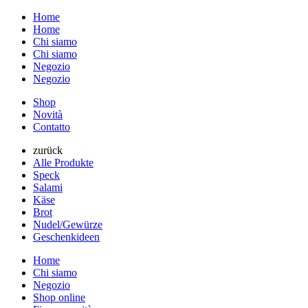
Home
Home
Chi siamo
Chi siamo
Negozio
Negozio
Shop
Novità
Contatto
zurück
Alle Produkte
Speck
Salami
Käse
Brot
Nudel/Gewürze
Geschenkideen
Home
Chi siamo
Negozio
Shop online