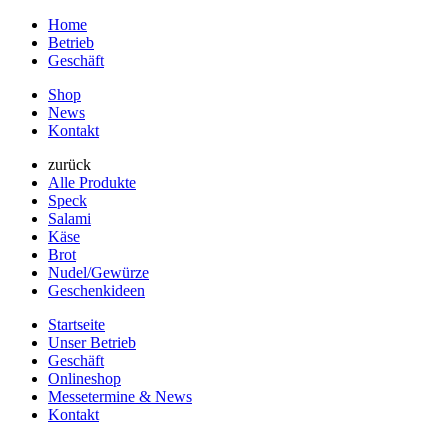
Home
Betrieb
Geschäft
Shop
News
Kontakt
zurück
Alle Produkte
Speck
Salami
Käse
Brot
Nudel/Gewürze
Geschenkideen
Startseite
Unser Betrieb
Geschäft
Onlineshop
Messetermine & News
Kontakt