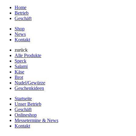
Home
Betrieb
Geschäft
Shop
News
Kontakt
zurück
Alle Produkte
Speck
Salami
Käse
Brot
Nudel/Gewürze
Geschenkideen
Startseite
Unser Betrieb
Geschäft
Onlineshop
Messetermine & News
Kontakt