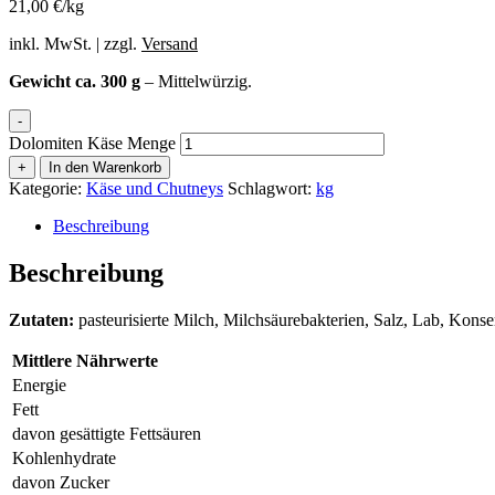
21,00 €/kg
inkl. MwSt. | zzgl.
Versand
Gewicht ca. 300 g
– Mittelwürzig.
-
Dolomiten Käse Menge
+
In den Warenkorb
Kategorie:
Käse und Chutneys
Schlagwort:
kg
Beschreibung
Beschreibung
Zutaten:
pasteurisierte Milch, Milchsäurebakterien, Salz, Lab, Konse
Mittlere Nährwerte
Energie
Fett
davon gesättigte Fettsäuren
Kohlenhydrate
davon Zucker