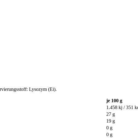
rvierungsstoff: Lysozym (Ei).
je 100 g
1.458 kj / 351 k
27 g
19 g
0 g
0 g