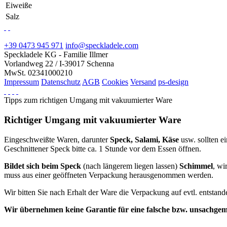
Eiweiße
Salz
+39 0473 945 971
info@speckladele.com
Speckladele KG - Familie Illmer
Vorlandweg 22 / I-39017 Schenna
MwSt. 02341000210
Impressum
Datenschutz
AGB
Cookies
Versand
ps-design
Tipps zum richtigen Umgang mit vakuumierter Ware
Richtiger Umgang mit vakuumierter Ware
Eingeschweißte Waren, darunter
Speck, Salami, Käse
usw. sollten 
Geschnittener Speck bitte ca. 1 Stunde vor dem Essen öffnen.
Bildet sich beim Speck
(nach längerem liegen lassen)
Schimmel
, wi
muss aus einer geöffneten Verpackung herausgenommen werden.
Wir bitten Sie nach Erhalt der Ware die Verpackung auf evtl. entsta
Wir übernehmen keine Garantie für eine falsche bzw. unsachge