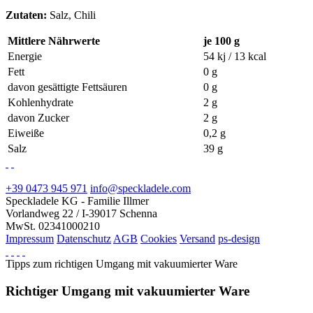
Zutaten:
Salz, Chili
Mittlere Nährwerte
je 100 g
Energie
54 kj / 13 kcal
Fett
0 g
davon gesättigte Fettsäuren
0 g
Kohlenhydrate
2 g
davon Zucker
2 g
Eiweiße
0,2 g
Salz
39 g
+39 0473 945 971
info@speckladele.com
Speckladele KG - Familie Illmer
Vorlandweg 22 / I-39017 Schenna
MwSt. 02341000210
Impressum
Datenschutz
AGB
Cookies
Versand
ps-design
Tipps zum richtigen Umgang mit vakuumierter Ware
Richtiger Umgang mit vakuumierter Ware