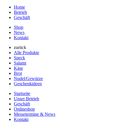
Home
Betrieb
Geschäft
Shop
News
Kontakt
zurück
Alle Produkte
Speck
Salami
Käse
Brot
Nudel/Gewürze
Geschenkideen
Startseite
Unser Betrieb
Geschäft
Onlineshop
Messetermine & News
Kontakt