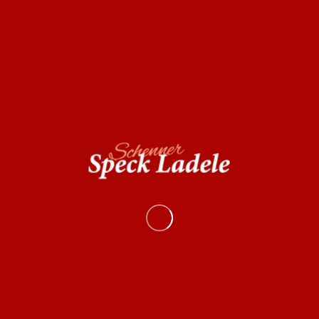
Kategorie:
Nudel/Gewürze
Zutaten: Hartweizengrieß, Tomatenpulver 3%,
Spinatmehl 3%
Mittlere Nährwerte
je 100 g
Energie
1458 kj / 349 kcal
Fett
1,3 g
davon gesättigte Fettsäuren
0,3 g
Kohlenhydrate
70,9 g
davon Zucker
3,1 g
Eiweiße
11,9 g
Salz
0,1 g