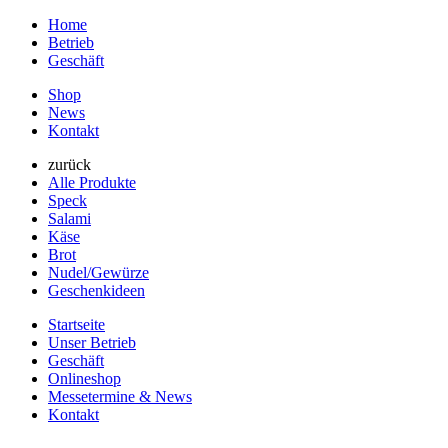
Home
Betrieb
Geschäft
Shop
News
Kontakt
zurück
Alle Produkte
Speck
Salami
Käse
Brot
Nudel/Gewürze
Geschenkideen
Startseite
Unser Betrieb
Geschäft
Onlineshop
Messetermine & News
Kontakt