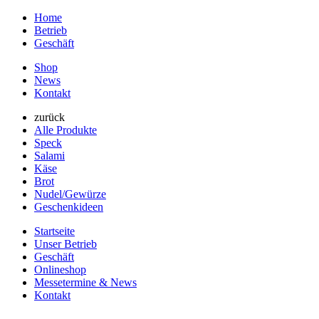
Home
Betrieb
Geschäft
Shop
News
Kontakt
zurück
Alle Produkte
Speck
Salami
Käse
Brot
Nudel/Gewürze
Geschenkideen
Startseite
Unser Betrieb
Geschäft
Onlineshop
Messetermine & News
Kontakt