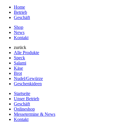
Home
Betrieb
Geschäft
Shop
News
Kontakt
zurück
Alle Produkte
Speck
Salami
Käse
Brot
Nudel/Gewürze
Geschenkideen
Startseite
Unser Betrieb
Geschäft
Onlineshop
Messetermine & News
Kontakt