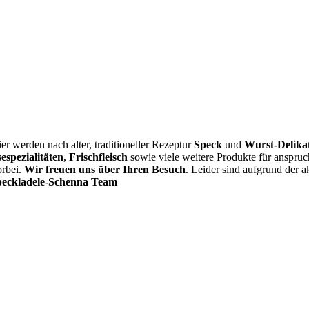
ier werden nach alter, traditioneller Rezeptur
Speck
und
Wurst-Delika
sespezialitäten
,
Frischfleisch
sowie viele weitere Produkte für anspr
orbei.
Wir freuen uns über Ihren Besuch
. Leider sind aufgrund der 
peckladele-Schenna Team