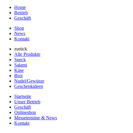
Home
Betrieb
Geschäft
Shop
News
Kontakt
zurück
Alle Produkte
Speck
Salami
Käse
Brot
Nudel/Gewürze
Geschenkideen
Startseite
Unser Betrieb
Geschäft
Onlineshop
Messetermine & News
Kontakt