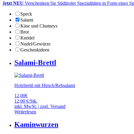
Jetzt NEU
Verschenken Sie Südtiroler Spezialitäten in Form eines S
Speck
Salami
Käse und Chutneys
Brot
Knödel
Nudel/Gewürze
Geschenkideen
Salami-Brettl
Holzbrettl mit Hirsch/Rehsalami
12,00
€
12,00 €/Stk.
inkl. MwSt. | zzgl.
Versand
Weiterlesen
Kaminwurzen