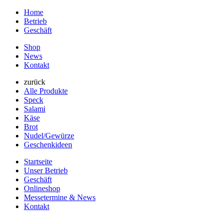
Home
Betrieb
Geschäft
Shop
News
Kontakt
zurück
Alle Produkte
Speck
Salami
Käse
Brot
Nudel/Gewürze
Geschenkideen
Startseite
Unser Betrieb
Geschäft
Onlineshop
Messetermine & News
Kontakt